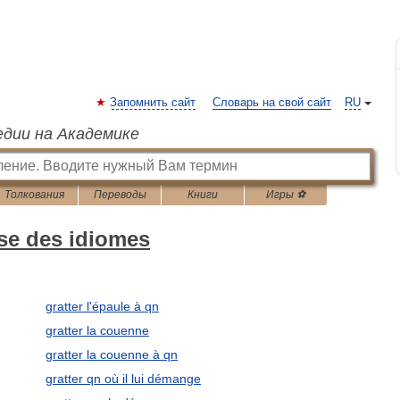
Запомнить сайт
Словарь на свой сайт
RU
едии на Академике
Толкования
Переводы
Книги
Игры ⚽
sse des idiomes
gratter l'épaule à qn
gratter la couenne
gratter la couenne à qn
gratter qn où il lui démange