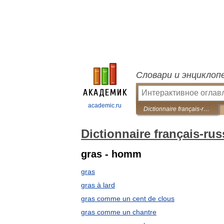
Словари и энциклоп
academic.ru
Dictionnaire français-russe des idiomes
Dictionnaire français-ru
gras - homm
gras
gras à lard
gras comme un cent de clous
gras comme un chantre