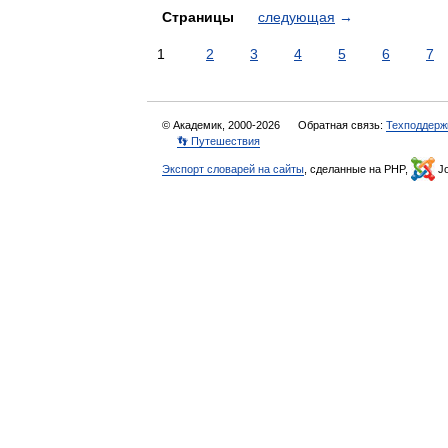
Страницы
следующая
→
1
2
3
4
5
6
7
© Академик, 2000-2026
Обратная связь:
Техподдерж
👣 Путешествия
Экспорт словарей на сайты
, сделанные на PHP,
Jo