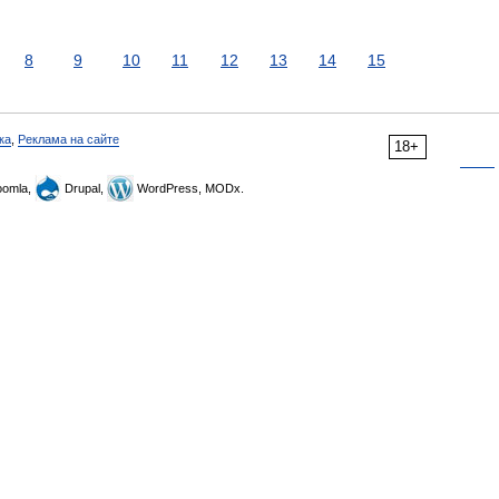
8
9
10
11
12
13
14
15
ка
,
Реклама на сайте
18+
omla,
Drupal,
WordPress, MODx.